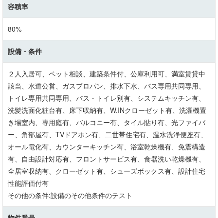
容積率
80%
設備・条件
２人入居可、ペット相談、建築条件付、公庫利用可、満室賃貸中
該当、水道公営、ガスプロパン、排水下水、バス専用共同専用、
トイレ専用共同専用、バス・トイレ別有、システムキッチン有、
洗髪洗面化粧台有、床下収納有、W.INクローゼット有、洗濯機置
き場室内、専用庭有、バルコニー有、タイル貼り有、光ファイバ
ー、角部屋有、TVドアホン有、二世帯住宅有、温水洗浄便座有、
オール電化有、カウンターキッチン有、浴室乾燥機有、免震構造
有、自由設計対応有、フロントサービス有、食器洗い乾燥機有、
全居室収納有、クローゼット有、シューズボックス有、設計住宅
性能評価付有
その他の条件:設備のその他条件のテスト
物件番号