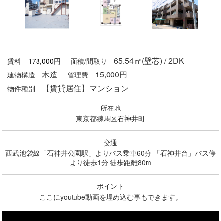
65.54㎡(壁芯) / 2DK
賃料
178,000
円
面積/間取り
木造
15,000円
建物構造
管理費
【賃貸居住】マンション
物件種別
所在地
東京都練馬区石神井町
交通
西武池袋線「石神井公園駅」よりバス乗車60分 「石神井台」バス停
より徒歩1分 徒歩距離80m
ポイント
ここにyoutube動画を埋め込む事もできます。