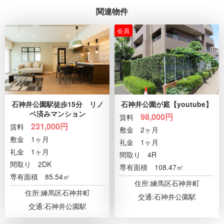
関連物件
会員
石神井公園駅徒歩15分 リノ
石神井公園が庭【youtube】
ベ済みマンション
98,000
円
賃料
231,000
円
賃料
敷金
2ヶ月
敷金
1ヶ月
礼金
1ヶ月
礼金
1ヶ月
間取り
4R
間取り
2DK
専有面積
108.47㎡
専有面積
85.54㎡
住所:練馬区石神井町
住所:練馬区石神井町
交通:
石神井公園駅
交通:
石神井公園駅